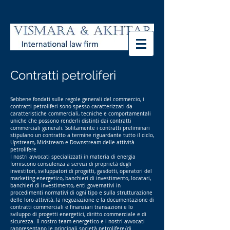
Contratti petroliferi
Sebbene fondati sulle regole generali del commercio, i
contratti petroliferi sono spesso caratterizzati da
caratteristiche commerciali, tecniche e comportamentali
uniche che possono renderli distinti dai contratti
commerciali generali. Solitamente i contratti preliminari
stipulano un contratto a termine riguardante tutto il ciclo,
Upstream, Midstream e Downstream delle attività
petrolifere
I nostri avvocati specializzati in materia di energia
forniscono consulenza a servizi di proprietà degli
investitori, sviluppatori di progetti, gasdotti, operatori del
marketing energetico, banchieri di investimento, locatari,
banchieri di investimento, enti governativi in
procedimenti normativi di ogni tipo e sulla strutturazione
delle loro attività, la negoziazione e la documentazione di
contratti commerciali e finanziari transazioni e lo
sviluppo di progetti energetici, diritto commerciale e di
sicurezza. Il nostro team energetico e i nostri avvocati
rappresentano le principali società petrolifere/di